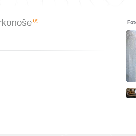
rkonoše
09
Fot