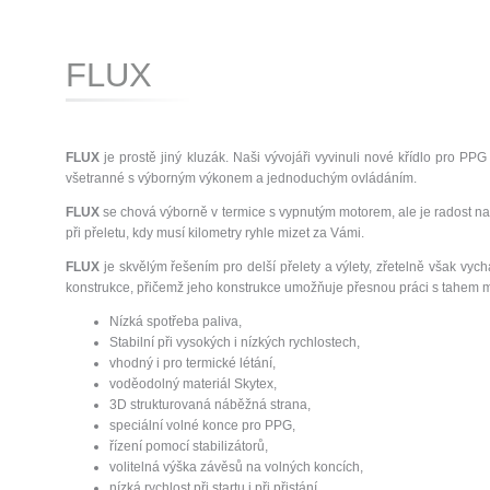
FLUX
FLUX
je prostě jiný kluzák. Naši vývojáři vyvinuli nové křídlo pro PPG
všetranné s výborným výkonem a jednoduchým ovládáním.
FLUX
se chová výborně v termice s vypnutým motorem, ale je radost n
při přeletu, kdy musí kilometry ryhle mizet za Vámi.
FLUX
je skvělým řešením pro delší přelety a výlety, zřetelně však vych
konstrukce, přičemž jeho konstrukce umožňuje přesnou práci s tahem m
Nízká spotřeba paliva,
Stabilní při vysokých i nízkých rychlostech,
vhodný i pro termické létání,
voděodolný materiál Skytex,
3D strukturovaná náběžná strana,
speciální volné konce pro PPG,
řízení pomocí stabilizátorů,
volitelná výška závěsů na volných koncích,
nízká rychlost při startu i při přistání