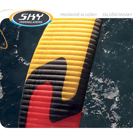
PADÁKOVÉ KLUZÁKY
ZÁLOŽNÍ PADÁKY
SKY Paragliders