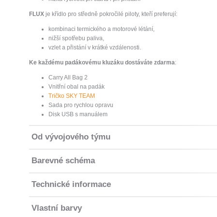
FLUX
je křídlo pro středně pokročilé piloty, kteří preferují:
kombinaci termického a motorové létání,
nižší spotřebu paliva,
vzlet a přistání v krátké vzdálenosti.
Ke každému padákovému kluzáku dostáváte zdarma
:
Carry All Bag 2
Vnitřní obal na padák
Tričko SKY TEAM
Sada pro rychlou opravu
Disk USB s manuálem
Od vývojového týmu
Barevné schéma
Technické informace
Vlastní barvy