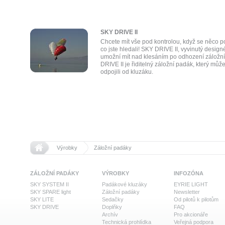
SKY DRIVE II
Chcete mít vše pod kontrolou, když se něco po
co jste hledali! SKY DRIVE II, vyvinutý desi
umožní mít nad klesáním po odhození záložn
DRIVE II je řiditelný záložní padák, který může
odpojili od kluzáku.
>>
Domů
Výrobky
Záložní padáky
ZÁLOŽNÍ PADÁKY
VÝROBKY
INFOZÓNA
SKY SYSTEM II
Padákové kluzáky
EYRIE LIGHT
SKY SPARE light
Záložní padáky
Newsletter
SKY LITE
Sedačky
Od pilotů k pilotům
SKY DRIVE
Doplňky
FAQ
Archív
Pro akcionáře
Technická prohlídka
Veřejná podpora