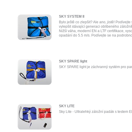
SKY SYSTEM II
Bylo ještě co zlepšit? Ale ano, jistě! Podívejt
vylepšit stávající generaci oblíbeného zálo
Nižší váha, moderní EN a LTF certifikace, vyso
opadání do 5.5 m/s. Podívejte se na podrobno
SKY SPARE light
SKY SPARE light je záchranný systém pro pa
SKY LITE
Sky Lite - Ultralehký záložní padák s testem E