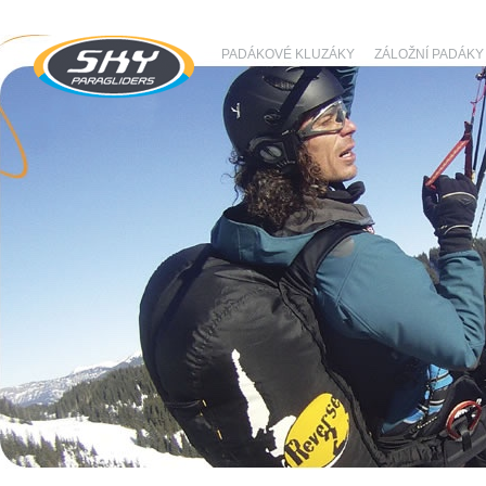
PADÁKOVÉ KLUZÁKY
ZÁLOŽNÍ PADÁKY
SKY Paragliders