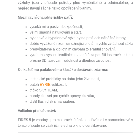
výztuhy jsou v případě potřeby plně vyměnitelné a odnímatelné, 
nepředstavují žádné riziko opotřebení tkaniny.
Mezi hlavní charakteristiky patří:
vysoká míra pasivní bezpečnosti,
velmi snadná nafukování a start,
nylonové a hypalonové výztuhy na profilech náběžné hrany,
dobře vyvážené řízení umožňující pilotům rychle zvládnout zákl
předvídatelné a k pilotním chybám tolerantní chování,
vyroben z vysoce kvalitních materiálů za použití laserové technol
přesné 3D tvarování, odolnost a dlouhou životnost.
Ke každému padákovému kluzáku dostáváte zdarma:
technické prohlídky po dobu jeho životnosti,
batoh
EYRIE
velikosti L,
tričko SKY TEAM,
handy kit - set pro rychlé opravy kluzáku,
USB flash disk s manuálem.
Volitelné příslušenství:
FIDES 5
je vhodný i pro motorové létání a dodává se i v paramotorové ve
tomto případě se však již nejedná o křídlo certifikované.