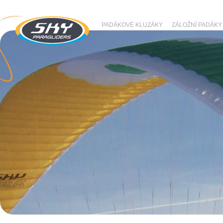
PADÁKOVÉ KLUZÁKY
ZÁLOŽNÍ PADÁKY
SKY Paragliders