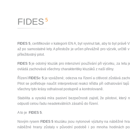
FIDES
5
FIDES 5
, certifikován v kategorii EN A, byl vyvinut tak, aby to byl právě
až po samostatné lety. A přestože je určen převážně pro výcvik, určitě v
příležitostný pilot.
FIDES 5
je odolný kluzák pro intenzivní používání při výcviku, za letu 
ovládá zachovává všechny charakteritiky kluzáků z naší dílny.
Řízení
FIDES
e
5
je vyvážené; odezva na řízení a citlivost zůstává zac
Pilot se potřebuje naučit interpretovat reakci křídla při odhalování taj
všechny tyto krásy odhalovat postupně a kontrolovaně.
Stabilita a vysoká míra pasivní bezpečnosti zajistí, že pilotovi, kter
odpustí celou řadu neadekvátních zásahů do řízení.
A to je
FIDES 5
.
Novým rysem
FIDES 5
kluzáku jsou nylonové výztuhy na náběžné hraně,
náběžné hrany zůstaly v původní podobě i po mnoha hodinách po