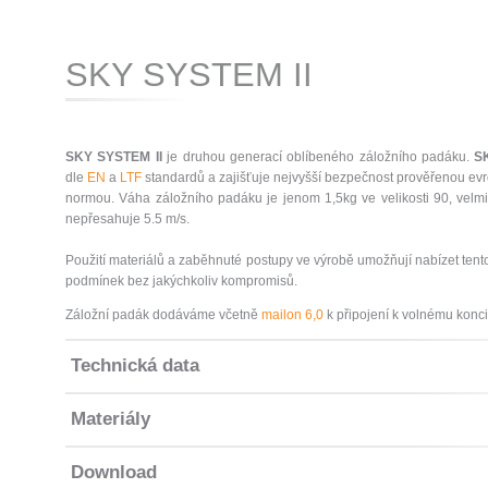
SKY SYSTEM II
SKY SYSTEM II
je druhou generací oblíbeného záložního padáku.
S
dle
EN
a
LTF
standardů a zajišťuje nejvyšší bezpečnost prověřenou e
normou. Váha záložního padáku je jenom 1,5kg ve velikosti 90, velmi
nepřesahuje 5.5 m/s.
Použití materiálů a zaběhnuté postupy ve výrobě umožňují nabízet tent
podmínek bez jakýchkoliv kompromisů.
Záložní padák dodáváme včetně
mailon 6,0
k připojení k volnému konci
Technická data
Materiály
Download