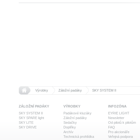
>>
>>
Domů
Výrobky
Záložní padáky
SKY SYSTEM II
ZÁLOŽNÍ PADÁKY
VÝROBKY
INFOZÓNA
SKY SYSTEM II
Padákové kluzáky
EYRIE LIGHT
SKY SPARE light
Záložní padáky
Newsletter
SKY LITE
Sedačky
Od pilotů k pilotům
SKY DRIVE
Doplňky
FAQ
Archív
Pro akcionáře
Technická prohlídka
Veřejná podpora