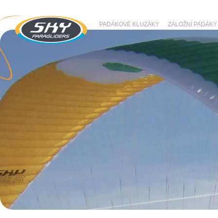
PADÁKOVÉ KLUZÁKY
ZÁLOŽNÍ PADÁKY
SKY Paragliders