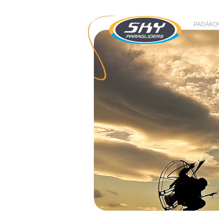
PADÁKO
SKY Paragliders