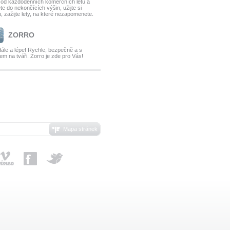
 od každodenních komerčních letů a
te do nekončících výšin, užijte si
, zažijte lety, na které nezapomenete.
ZORRO
dále a lépe! Rychle, bezpečně a s
m na tváři. Zorro je zde pro Vás!
Mapa stránek
Vimeo
Facebook
Twitter