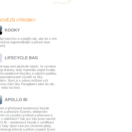
NOVĚJŠÍ VÝROBKY
KOOKY
byl navržen a vyladěn tak, aby let s ním
 možná nejpohodlnější a přesto dost
cký.
LIFECYCLE BAG
cle bag není jakýkoliv batoh. Je vyroben
top tkaniny, tedy materiálu stejné kvality
aše padákové kluzáky a záložní padáky,
 specializované výrobě ve Sky
iders. Nyní si s sebou můžete vzít
ckou část Sky Paragliders také do ulic,
ž nebo na hory.
APOLLO BI
te si představit tandemový kluzák
ým a přesným řízením, efektivním
ním ve vysoké rychlosti a přesnost a
t v otáčkách? Tak pro Vás jsme navrhli
 BI – tandemový kluzák s certifikací
z řady Sport Line pro zkušené piloty,
očekávají přesné a přitom snadné řízení.