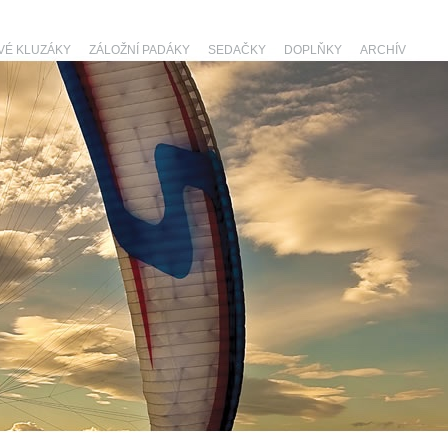
VÉ KLUZÁKY
ZÁLOŽNÍ PADÁKY
SEDAČKY
DOPLŇKY
ARCHÍV