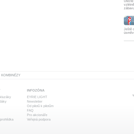
Utečte
vzlétně
zábavu
Ještě 
úsměve
KOMBINÉZY
Y
INFOZÓNA
kluzáky
EYRIE LIGHT
adáky
Newsletter
Od pilotů k pilotům
FAQ
Pro akcionáře
prohlídka
Veřejná podpora