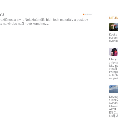
Y 2
NEJ
raktičnost a styl... Nejaktuálnější high tech materiály a postupy
ity na výrobu naši nové kombinézy.
Kooky 
byl co
dynami
Lifecy
z rip s
jako n
v naší
Paragl
autenti
na plá
Dovede
s lehk
ovládá
lehkos
APOLLO
EN C, 
kteří 