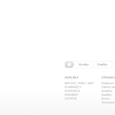
>>
>>
Domů
Výrobky
Doplňky
DOPLŇKY
VÝROBK
BATOHY, TAŠKY, VAKY
Padákové 
KOMBINÉZY
Záložní p
KONFEKCE
Sedačky
KARABINY
Doplňky
OSTATNÍ
Archív
Technická 