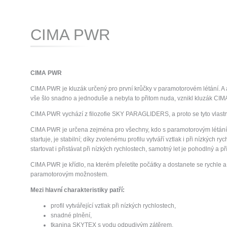
CIMA PWR
CIMA
PWR
CIMA PWR je kluzák určený pro první krůčky v paramotorovém létání. A ab
vše šlo snadno a jednoduše a nebyla to přitom nuda, vznikl kluzák CI
CIMA PWR vychází z filozofie SKY PARAGLIDERS, a proto se tyto vlastn
CIMA PWR je určena zejména pro všechny, kdo s paramotorovým létáním
startuje, je stabilní; díky zvolenému profilu vytváří vztlak i při nízkých r
startovat i přistávat při nízkých rychlostech, samotný let je pohodlný a p
CIMA PWR je křídlo, na kterém přeletíte počátky a dostanete se rychle 
paramotorovým možnostem.
Mezi hlavní charakteristiky patří:
profil vytvářející vztlak při nízkých rychlostech,
snadné plnění,
tkanina SKYTEX s vodu odpudivým zátěrem,