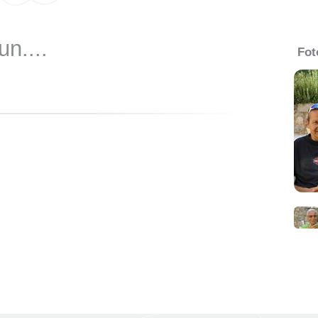
un....
Fot